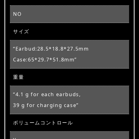
NO
サイズ
“Earbud:28.5*18.8*27.5mm
Case:65*29.7*51.8mm”
重量
“4.1 g for each earbuds,
39 g for charging case”
ボリュームコントロール