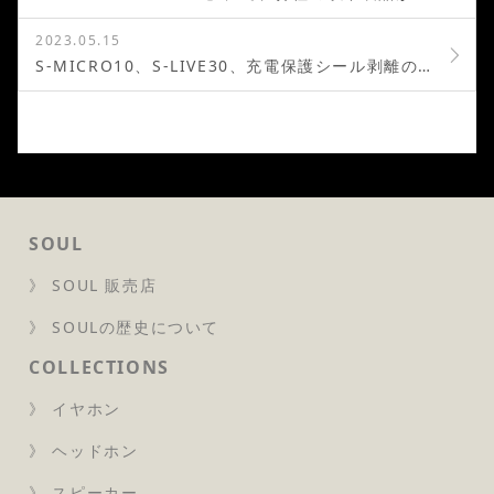
2023.05.15
S-MICRO10、S-LIVE30、充電保護シール剥離のお願い
SOUL
》 SOUL 販売店
》 SOULの歴史について
COLLECTIONS
》 イヤホン
》 ヘッドホン
》 スピーカー